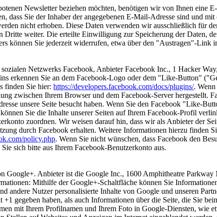
botenen Newsletter beziehen möchten, benötigen wir von Ihnen eine E
en, dass Sie der Inhaber der angegebenen E-Mail-Adresse sind und mi
werden nicht erhoben. Diese Daten verwenden wir ausschließlich für de
n Dritte weiter. Die erteilte Einwilligung zur Speicherung der Daten, 
s können Sie jederzeit widerrufen, etwa über den "Austragen"-Link i
s sozialen Netzwerks Facebook, Anbieter Facebook Inc., 1 Hacker Way
ins erkennen Sie an dem Facebook-Logo oder dem "Like-Button" ("Gefäl
 finden Sie hier:
https://developers.facebook.com/docs/plugins/
. Wenn 
ndung zwischen Ihrem Browser und dem Facebook-Server hergestellt. Fa
-Adresse unsere Seite besucht haben. Wenn Sie den Facebook "Like-But
können Sie die Inhalte unserer Seiten auf Ihrem Facebook-Profil ver
rkonto zuordnen. Wir weisen darauf hin, dass wir als Anbieter der Sei
tzung durch Facebook erhalten. Weitere Informationen hierzu finden S
ook.com/policy.php
. Wenn Sie nicht wünschen, dass Facebook den Besu
Sie sich bitte aus Ihrem Facebook-Benutzerkonto aus.
on Google+. Anbieter ist die Google Inc., 1600 Amphitheatre Parkw
mationen: Mithilfe der Google+-Schaltfläche können Sie Informationen
nd andere Nutzer personalisierte Inhalte von Google und unseren Partn
alt +1 gegeben haben, als auch Informationen über die Seite, die Sie b
men mit Ihrem Profilnamen und Ihrem Foto in Google-Diensten, wie et