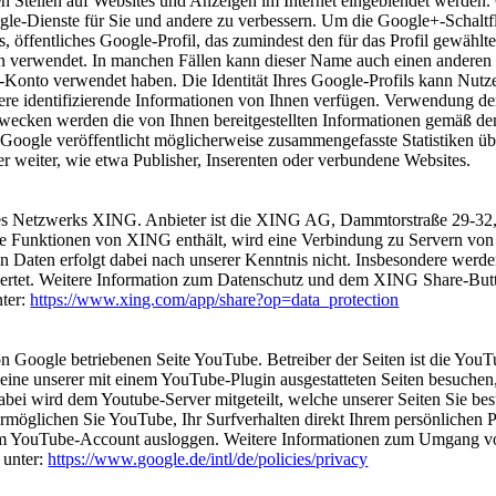
en Stellen auf Websites und Anzeigen im Internet eingeblendet werden.
ogle-Dienste für Sie und andere zu verbessern. Um die Google+-Schal
es, öffentliches Google-Profil, das zumindest den für das Profil gewäh
n verwendet. In manchen Fällen kann dieser Name auch einen anderen
-Konto verwendet haben. Die Identität Ihres Google-Profils kann Nutze
re identifizierende Informationen von Ihnen verfügen. Verwendung de
wecken werden die von Ihnen bereitgestellten Informationen gemäß de
oogle veröffentlicht möglicherweise zusammengefasste Statistiken übe
er weiter, wie etwa Publisher, Inserenten oder verbundene Websites.
des Netzwerks XING. Anbieter ist die XING AG, Dammtorstraße 29-32
die Funktionen von XING enthält, wird eine Verbindung zu Servern von
Daten erfolgt dabei nach unserer Kenntnis nicht. Insbesondere werde
ertet. Weitere Information zum Datenschutz und dem XING Share-Butto
ter:
https://www.xing.com/app/share?op=data_protection
on Google betriebenen Seite YouTube. Betreiber der Seiten ist die Yo
ne unserer mit einem YouTube-Plugin ausgestatteten Seiten besuchen
abei wird dem Youtube-Server mitgeteilt, welche unserer Seiten Sie be
möglichen Sie YouTube, Ihr Surfverhalten direkt Ihrem persönlichen P
rem YouTube-Account ausloggen. Weitere Informationen zum Umgang von
 unter:
https://www.google.de/intl/de/policies/privacy