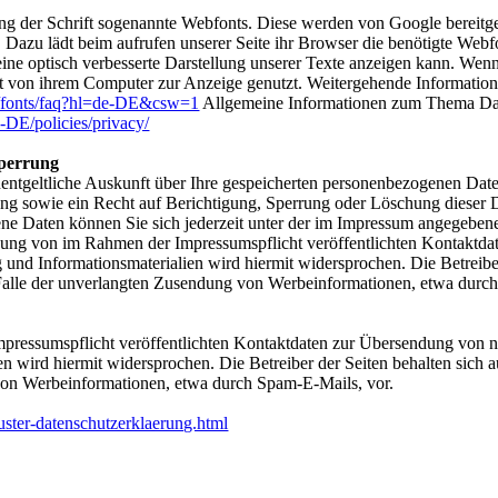
ng der Schrift sogenannte Webfonts. Diese werden von Google bereitges
Dazu lädt beim aufrufen unserer Seite ihr Browser die benötigte Webfo
ine optisch verbesserte Darstellung unserer Texte anzeigen kann. Wenn
rift von ihrem Computer zur Anzeige genutzt. Weitergehende Informatio
om/fonts/faq?hl=de-DE&csw=1
Allgemeine Informationen zum Thema Dat
-DE/policies/privacy/
Sperrung
unentgeltliche Auskunft über Ihre gespeicherten personenbezogenen Da
g sowie ein Recht auf Berichtigung, Sperrung oder Löschung dieser D
 Daten können Sie sich jederzeit unter der im Impressum angegeben
ng von im Rahmen der Impressumspflicht veröffentlichten Kontaktda
und Informationsmaterialien wird hiermit widersprochen. Die Betreiber
m Falle der unverlangten Zusendung von Werbeinformationen, etwa durc
ressumspflicht veröffentlichten Kontaktdaten zur Übersendung von ni
 wird hiermit widersprochen. Die Betreiber der Seiten behalten sich au
von Werbeinformationen, etwa durch Spam-E-Mails, vor.
uster-datenschutzerklaerung.html